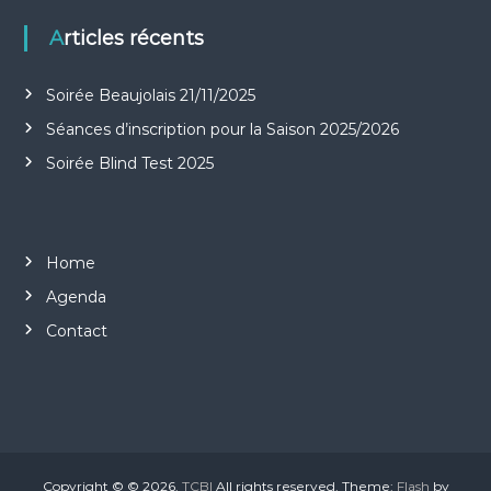
n
Articles récents
d
Soirée Beaujolais 21/11/2025
e
Séances d’inscription pour la Saison 2025/2026
Soirée Blind Test 2025
l
’
Home
a
Agenda
r
Contact
t
i
c
Copyright © © 2026.
TCBI
All rights reserved. Theme:
Flash
by