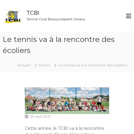
A
l
TCBI
l
Tennis Club Beaucroissant Izeaux
e
r
a
Le tennis va à la rencontre des
u
c
écoliers
o
n
t
Accueil
Divers
Le tennis va à la rencontre des écoliers
e
n
u
29 mai 2021
Cette année, le TCBI va à la rencontre