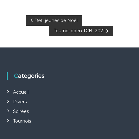
N
Défi jeunes de Noël
Tournoi open TCBI 2021
a
v
i
g
Categories
a
Accueil
Divers
t
Soirées
i
Tournois
o