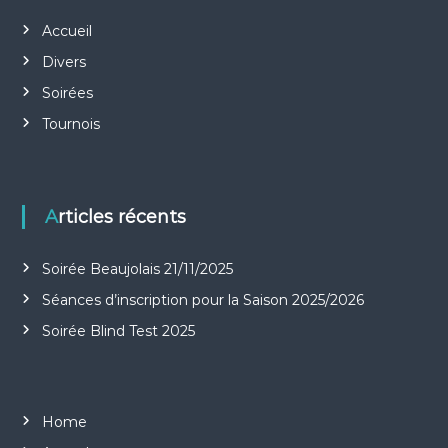
g
Accueil
a
Divers
t
Soirées
Tournois
i
o
Articles récents
n
d
Soirée Beaujolais 21/11/2025
Séances d’inscription pour la Saison 2025/2026
e
Soirée Blind Test 2025
l
’
Home