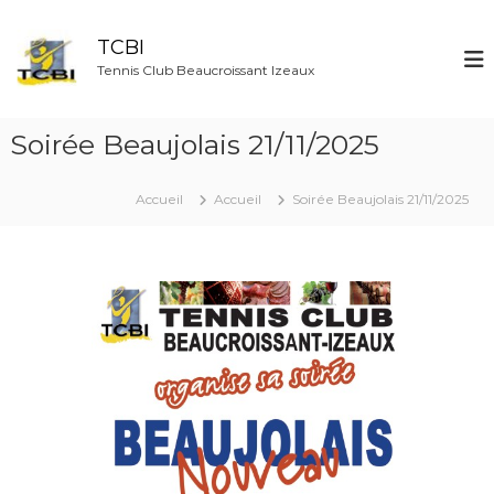
A
l
TCBI
l
Tennis Club Beaucroissant Izeaux
e
r
a
Soirée Beaujolais 21/11/2025
u
c
o
Accueil
Accueil
Soirée Beaujolais 21/11/2025
n
t
e
n
u