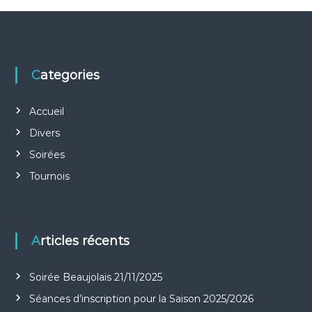
i
g
Categories
a
t
Accueil
Divers
i
Soirées
o
Tournois
n
d
Articles récents
e
Soirée Beaujolais 21/11/2025
l
Séances d’inscription pour la Saison 2025/2026