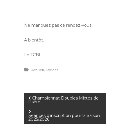
Ne manquez pas ce rendez-vous.
A bientôt.
Le TCBI
,
Accueil
Soirées
N
Championnat Doubles Mixtes de
l’Isère
a
Séances d’inscription pour la Saison
2025/2026
v