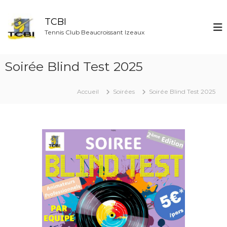
A
l
TCBI
l
Tennis Club Beaucroissant Izeaux
e
r
a
Soirée Blind Test 2025
u
c
o
Accueil
Soirées
Soirée Blind Test 2025
n
t
e
n
u