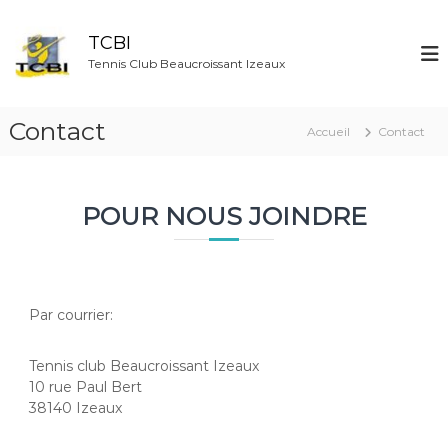
A
l
TCBI
l
Tennis Club Beaucroissant Izeaux
e
r
a
Contact
Accueil
Contact
u
c
o
n
POUR NOUS JOINDRE
t
e
n
u
Par courrier:
Tennis club Beaucroissant Izeaux
10 rue Paul Bert
38140 Izeaux