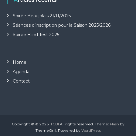
Articles récents
d
e
Soirée Beaujolais 21/11/2025
Séances d’inscription pour la Saison 2025/2026
l
Soirée Blind Test 2025
’
a
Home
r
Agenda
Contact
t
i
c
l
Copyright © © 2026.
TCBI
All rights reserved. Theme:
Flash
by
ThemeGrill. Powered by
WordPress