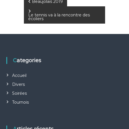
N
Beaujolais 2019
a
Le tennis va à la rencontre des
écoliers
v
i
g
Categories
a
Accueil
t
Divers
i
Soirées
Tournois
o
n