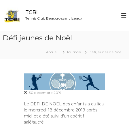
A
l
TCBI
l
Tennis Club Beaucroissant Izeaux
e
r
a
Défi jeunes de Noël
u
c
o
Accueil
Tournois
Défi jeunes de Noël
n
t
e
n
u
30 décembre 2019
Le DEFI DE NOEL des enfants a eu lieu
le mercredi 18 décembre 2019 après-
midi et a été suivi d’un apéritif
salé/sucré