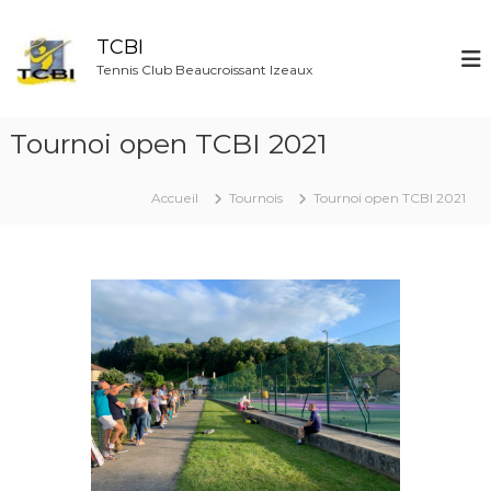
A
l
TCBI
l
Tennis Club Beaucroissant Izeaux
e
r
a
Tournoi open TCBI 2021
u
c
o
Accueil
Tournois
Tournoi open TCBI 2021
n
t
e
n
u