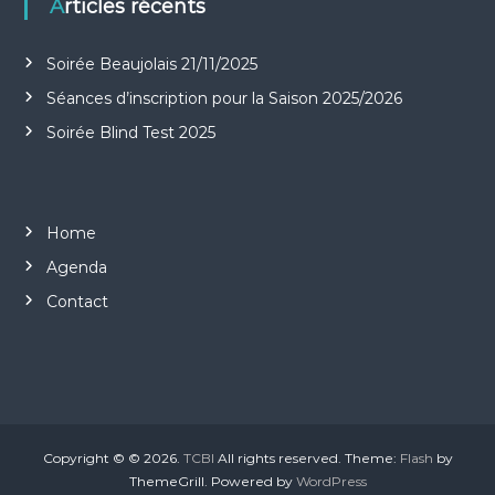
Articles récents
d
Soirée Beaujolais 21/11/2025
e
Séances d’inscription pour la Saison 2025/2026
l
Soirée Blind Test 2025
’
a
Home
Agenda
r
Contact
t
i
c
Copyright © © 2026.
TCBI
All rights reserved. Theme:
Flash
by
l
ThemeGrill. Powered by
WordPress