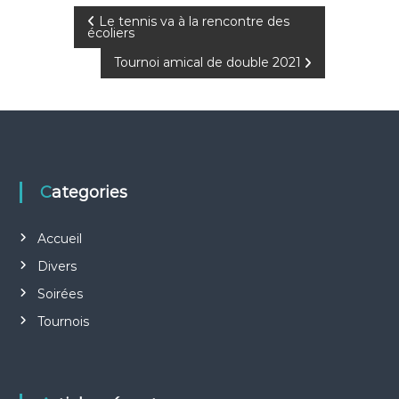
N
Le tennis va à la rencontre des
écoliers
a
Tournoi amical de double 2021
v
i
g
Categories
a
Accueil
t
Divers
Soirées
i
Tournois
o
n