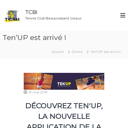
A
l
TCBI
l
Tennis Club Beaucroissant Izeaux
e
r
a
Ten’UP est arrivé !
u
c
o
Accueil
Divers
Ten’UP est arrivé !
n
t
e
n
u
19 mai 2019
DÉCOUVREZ TEN'UP,
LA NOUVELLE
APPLICATION DE LA