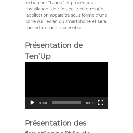
rechercher “tenup” et procéder à
l’installation. Une fois celle-ci terminée,
l’application apparaîtra sous forme d’une
icône sur l’écran du smartphone et sera
immédiatement accessible.
Présentation de
Ten’Up
L
e
c
t
e
u
r
00:00
00:35
v
i
d
Présentation des
é
o