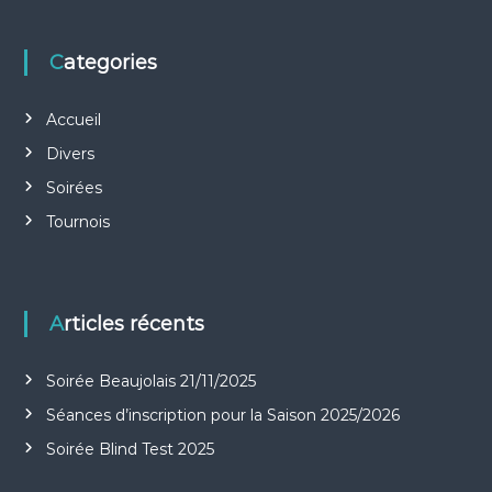
i
g
Categories
a
Accueil
Divers
t
Soirées
i
Tournois
o
n
Articles récents
d
Soirée Beaujolais 21/11/2025
e
Séances d’inscription pour la Saison 2025/2026
Soirée Blind Test 2025
l