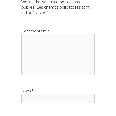
Votre adresse e-mail ne sera pas
a
publiée.
Les champs obligatoires sont
indiqués avec
*
t
i
Commentaire
*
o
n
d
e
l
Nom
*
’
a