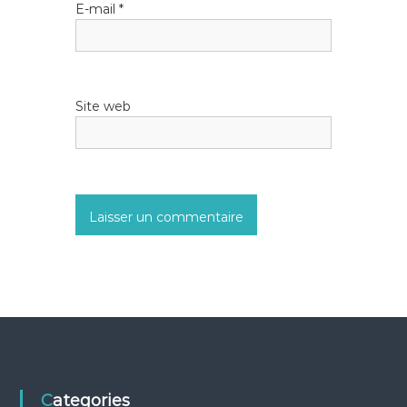
E-mail
*
r
t
Site web
i
c
l
e
Categories