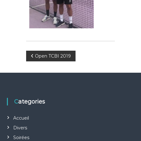
N
Open TCBI 2019
a
v
i
Categories
g
Accueil
a
Divers
Soirées