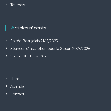
t
Tournois
i
o
Articles récents
n
Soirée Beaujolais 21/11/2025
d
Séances d’inscription pour la Saison 2025/2026
e
Soirée Blind Test 2025
l
’
Home
Agenda
a
Contact
r